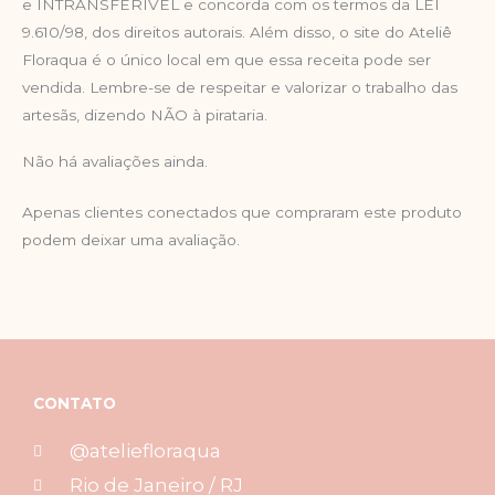
e INTRANSFERÍVEL e concorda com os termos da LEI
9.610/98, dos direitos autorais. Além disso, o site do Ateliê
Floraqua é o único local em que essa receita pode ser
vendida. Lembre-se de respeitar e valorizar o trabalho das
artesãs, dizendo NÃO à pirataria.
Não há avaliações ainda.
Apenas clientes conectados que compraram este produto
podem deixar uma avaliação.
CONTATO
@ateliefloraqua
Rio de Janeiro / RJ