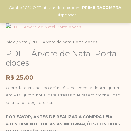
Ir
Ganhe 10% OFF utilizando o cupom
PRIMEIRACOMPRA
.
para
0
Dispensar
o
conteúdo
PDF
-
Árvore
Início
/
Natal
/ PDF – Árvore de Natal Porta-doces
de
PDF – Árvore de Natal Porta-
Natal
doces
Porta-
doces
R$
25,00
quantidade
O produto anunciado acima é uma Receita de Amigurumi
em PDF (um tutorial para artesãs que fazem crochê), não
se trata da peça pronta.
POR FAVOR, ANTES DE REALIZAR A COMPRA LEIA
ATENTAMENTE TODAS AS INFORMAÇÕES CONTIDAS