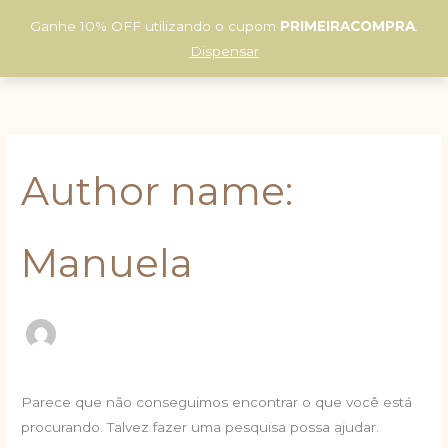
Ir
Pesquisar
P
Ganhe 10% OFF utilizando o cupom
PRIMEIRACOMPRA
.
para
por:
0
e
Dispensar
o
s
conteúdo
q
u
i
s
Author name:
a
r
Manuela
Parece que não conseguimos encontrar o que você está
procurando. Talvez fazer uma pesquisa possa ajudar.